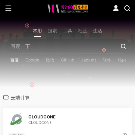
❆
常用
搜索
工具
社区
生活
❆
百度
Google
微信
GitHub
Jackett
软件
站内
❆
❆
云端计算
0
CLOUDCONE
CLOUDCONE