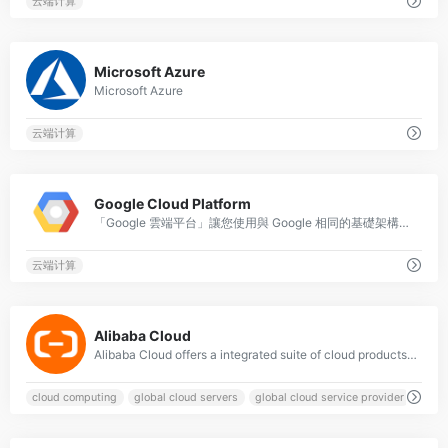
云端计算
0
Microsoft Azure
Microsoft Azure
云端计算
0
Google Cloud Platform
「Google 雲端平台」讓您使用與 Google 相同的基礎架構，建立、部署及調整各種應用程式、網站及服務。
云端计算
0
Alibaba Cloud
Alibaba Cloud offers a integrated suite of cloud products and services that are reliable and secure, to help you build cloud infrastructure, data centers in multi regions empower your global business. Try for Free.
cloud computing
global cloud servers
global cloud service provider
globa