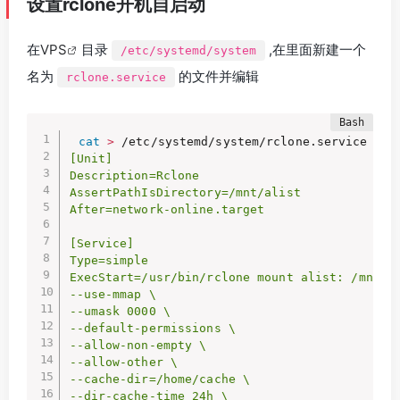
设置rclone开机自启动
在
VPS
目录
,在里面新建一个
/etc/systemd/system
名为
的文件并编辑
rclone.service
cat
>
 /etc/systemd/system/rclone.service 
<<
EO
[Unit]

Description=Rclone

AssertPathIsDirectory=/mnt/alist

After=network-online.target

[Service]

Type=simple

ExecStart=/usr/bin/rclone mount alist: /mnt/al
--use-mmap \

--umask 0000 \

--default-permissions \

--allow-non-empty \

--allow-other \

--cache-dir=/home/cache \

--dir-cache-time 24h \
