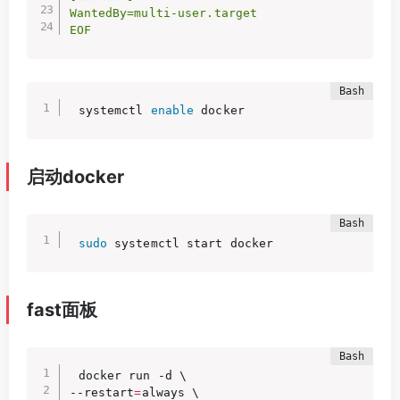
WantedBy=multi-user.target

EOF
systemctl 
enable
 docker
启动docker
sudo
 systemctl start docker
fast面板
docker run -d \

--restart
=
always \
