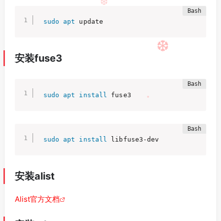
❆
sudo
apt
 update
安装fuse3
❆
sudo
apt
install
 fuse3
❆
sudo
apt
install
 libfuse3-dev
安装alist
Alist官方文档