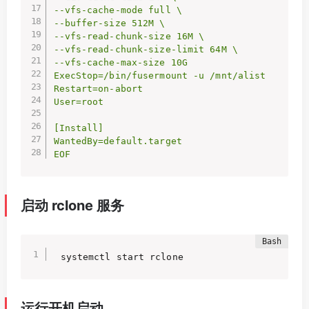
--vfs-cache-mode full \

--buffer-size 512M \

--vfs-read-chunk-size 16M \

--vfs-read-chunk-size-limit 64M \

--vfs-cache-max-size 10G

ExecStop=/bin/fusermount -u /mnt/alist

Restart=on-abort

User=root

[Install]

WantedBy=default.target

EOF
启动 rclone 服务
systemctl start rclone
运行开机启动