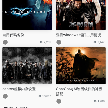
自用代码备份
查看windows 端口占用情况
2,269
2,147
centos虚拟内存设置
ChatGpt与AI绘图软件的神级
搭配
16,617
1,288