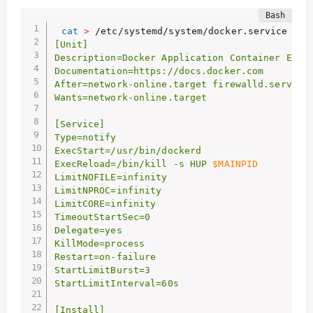
cat
>
 /etc/systemd/system/docker.service 
<<
EO
[Unit]

Description=Docker Application Container Engin
Documentation=https://docs.docker.com

After=network-online.target firewalld.service

Wants=network-online.target

[Service]

Type=notify

ExecStart=/usr/bin/dockerd

ExecReload=/bin/kill -s HUP 
$MAINPID
LimitNOFILE=infinity

LimitNPROC=infinity

LimitCORE=infinity

TimeoutStartSec=0

Delegate=yes

KillMode=process

Restart=on-failure

StartLimitBurst=3

StartLimitInterval=60s

[Install]
