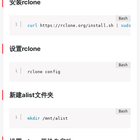
安装rclone
curl
 https://rclone.org/install.sh 
|
sudo
ba
设置rclone
rclone config
新建alist文件夹
mkdir
 /mnt/alist