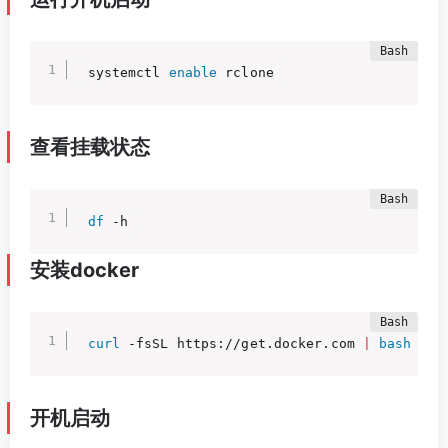
systemctl 
enable
 rclone
查看挂载状态
df
 -h
安装docker
curl
 -fsSL https://get.docker.com 
|
bash
 -s 
开机启动