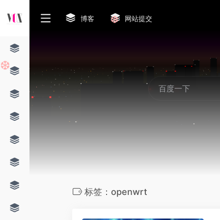
博客
网站提交
❆
❆
标签：openwrt