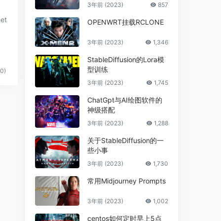
3年前 (2023)
857
OPENWRT挂载RCLONE
3年前 (2023)
1,346
StableDiffusion的Lora模
型训练
0)
3年前 (2023)
1,745
ChatGpt与AI绘图软件的
神级搭配
3年前 (2023)
1,288
关于StableDiffusion的一
些小事
3年前 (2023)
1,730
常用Midjourney Prompts
3年前 (2023)
1,002
centos如何定时早上5点