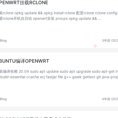
PENWRT挂载RCLONE
pdate && opkg install rclone 配置rclone rclone config
配置rclone开机自启动 openwrt安装 procps opkg update && ...
Blog
3年前 (202
BUNTU编译OPENWRT
❆
0.04 sudo apt update sudo apt upgrade sudo apt-get inst
l build-essential ccache ecj fastjar file g++ gawk gettext git java-pro
..
Blog
4年前 (202