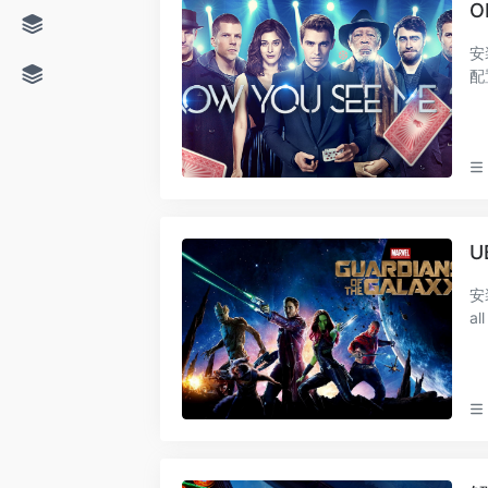
O
安装rclone opkg u
❆
U
安装编译依赖 2
al
se.