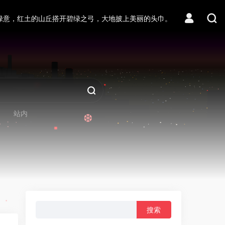
绿意，红土的山丘搭开碧绿之弓，大地披上美丽的头巾。
站内
❆
搜
索：