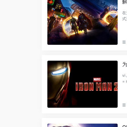
解
在
式选择
9
为
vi 