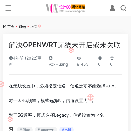
首页
•
Blog
•
正文
❆
解决OPENWRT无线未开启或未关联
❆
4年前 (2022)更
新
VoxHuang
8,455
0
0
在无线设置中，必须指定信道，信道选项不能选择auto。
❆
❆
对于2.4G频率，模式选择N，信道设置为11。
对于5G频率，模式选择Legacy，信道设置为149。
❆
# Blog
# openwrt
# wifi