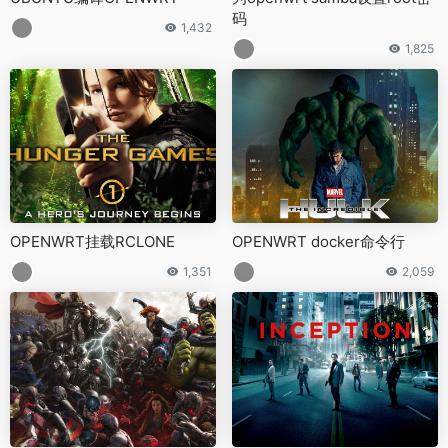
码
1,432
1,825
OPENWRT挂载RCLONE
OPENWRT docker命令行
1,351
2,059