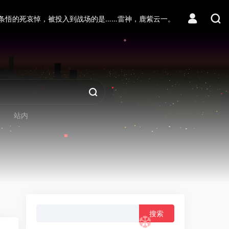
条悟的死哀悼，被投入到战场的是……雷神，鹿紫云一。
❆
❆
站内
搜
索：