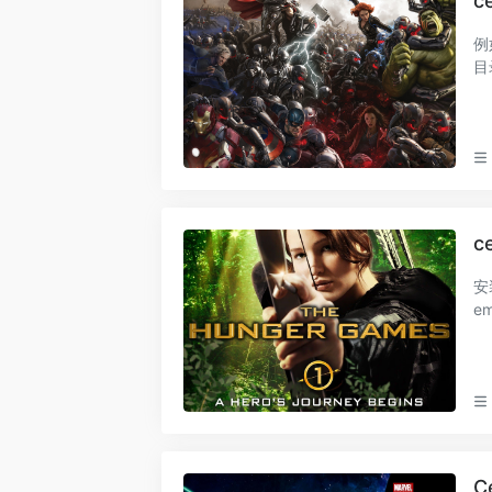
c
例如
c
安装命令 yum install 
em
C