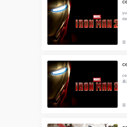
c
yum 包更新
devi
oc
c
cent
表
0代