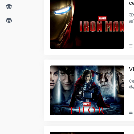
c
在
如下： 1. 打开Termina
一个
V
Centos安