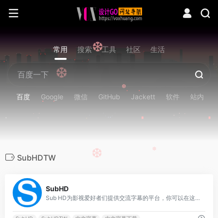
❆
常用
搜索
工具
社区
生活
❆
❆
百度
Google
微信
GitHub
Jackett
软件
站内
❆
❆
SubHDTW
0
SubHD
Sub HD为影视爱好者们提供交流字幕的平台，你可以在这里找到并下载字幕，对字幕打分和评论，也可以上传字幕与大家分享。