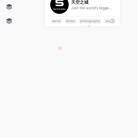
天空之城
Join the world's biggest drone and aerial photo and video sharing platform. Share your aerial photography and cinematography, find tips and connect with others
aerial
drone
photography
skypixel
❆
❆