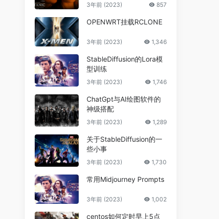
3年前 (2023)
857
OPENWRT挂载RCLONE
3年前 (2023)
1,346
StableDiffusion的Lora模
型训练
3年前 (2023)
1,746
ChatGpt与AI绘图软件的
神级搭配
3年前 (2023)
1,289
关于StableDiffusion的一
些小事
3年前 (2023)
1,730
常用Midjourney Prompts
3年前 (2023)
1,002
centos如何定时早上5点