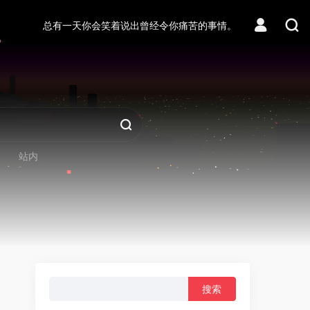
❆
总有一天你会笑着说出曾经令你痛苦的事情。
❆
站内
搜
索：