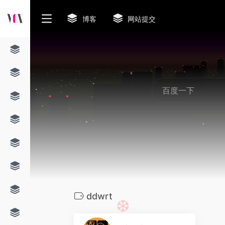
博客
网站提交
❆
ddwrt
0