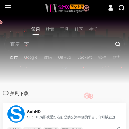
❆
❆
常用
搜索
工具
社区
生活
❆
百度
Google
微信
GitHub
Jackett
软件
站内
美剧下载
❆
❆
0
SubHD
Sub HD为影视爱好者们提供交流字幕的平台，你可以在这里找到并下载字幕，对字幕打分和评论，也可以上传字幕与大家分享。