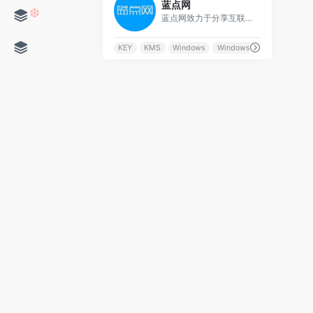
蓝点网
蓝点网致力于分享互联网优秀软件、电脑经验、技术交流、IT类新闻资讯等为一体的站点，希望能在网友遇到问题需要帮助时及时提供解决方法。蓝点网，让你更懂你的电脑。
KEY
KMS
Windows
Windows 10
❆