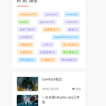
热门标签
windows
(10)
centos
(7)
unraid
(5)
nas
(5)
openwrt
(5)
rclone
(4)
素材下载
(3)
免费素材
(3)
建筑
(3)
云存储
(3)
StableDiffusion
(3)
AI画图
(3)
分享
(2)
设计灵感
(2)
矢量图
(2)
矢量图库
(2)
图片素材
(2)
网页素材
(2)
PS素材
(2)
网站素材
(2)
ComfyUI笔记
2年前 (2024)
928
一台全新Ubuntu vps工作
流