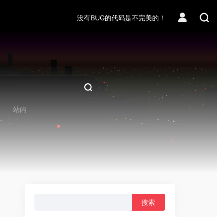
没有BUG的代码是不完美的！
❆
站内
❆
搜
索：