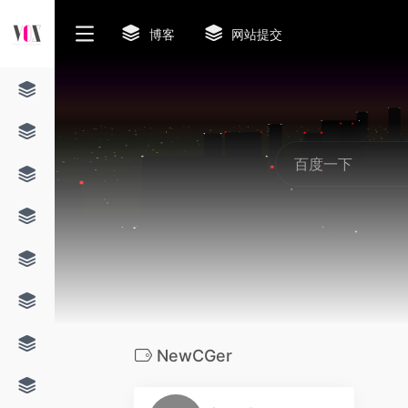
博客
网站提交
❆
NewCGer
0