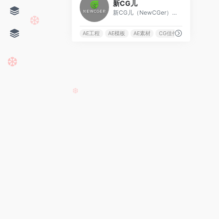
新CG儿
新CG儿（NewCGer）致力于为广大影视后期设计师打造相互交流、分享作品与经验的互动平台。新CG儿同时还提供了免费AE模板素材下载和国内外CG佳作供CG儿学习与参考。
AE工程
AE模板
AE素材
CG佳作
❆
❆
❆