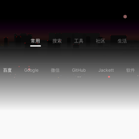
❆
❆
常用
搜索
工具
社区
生活
百度
Google
微信
GitHub
Jackett
软件
❆