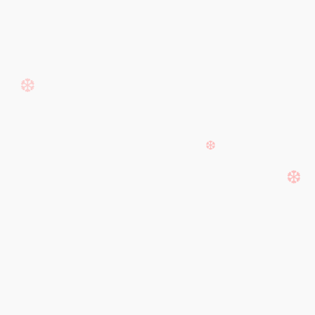
❆
❆
❆