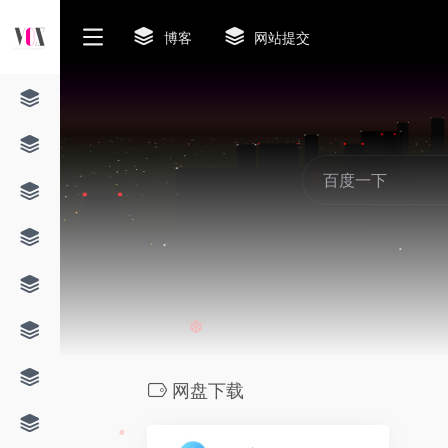
博客
网站提交
网盘下载
❆
0