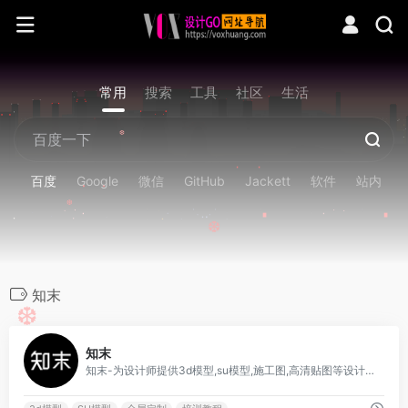
常用
搜索
工具
社区
生活
❆
百度
Google
微信
GitHub
Jackett
软件
站内
❆
❆
知末
❆
0
知末
知末-为设计师提供3d模型,su模型,施工图,高清贴图等设计素材、设计培训教程,名师案例,设计灵感、建材家具交易等一站式服务,向大众推荐美好的设计作品,提高大众审美,传播精致美好的生活方式。