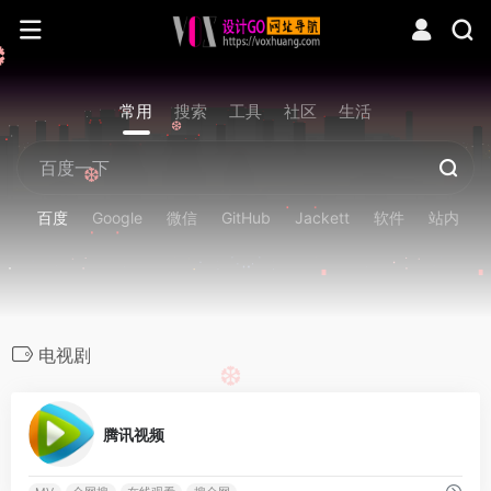
❆
常用
搜索
工具
社区
生活
❆
❆
百度
Google
微信
GitHub
Jackett
软件
站内
电视剧
❆
0
腾讯视频