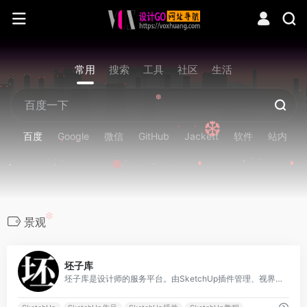
常用
搜索
工具
社区
生活
❆
❆
百度
Google
微信
GitHub
Jackett
软件
站内
❆
❆
景观
0
坯子库
坯子库是设计师的服务平台。由SketchUp插件管理、视界、论坛组成。拥有大量原创的SketchUp中文插件，并自主研发坯子插件库等强大功能扩展！汇聚大量的设计软件创作的优秀作品、模型下载、分享资源、sketchup教程。是广大设计师及SketchUp爱好者的家园