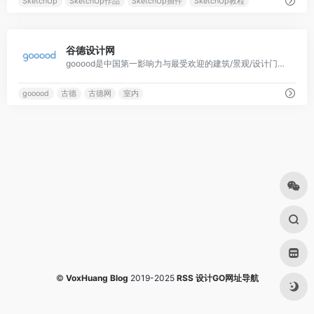
SketchUp
SketchUp作品
SketchUp插件
SketchUp教程
0
谷德设计网
gooood是中国第一影响力与最受欢迎的建筑/景观/设计门户与平台。坚信设计与创意将使所有人受益，传播世界建筑/景观/室内佳作与思想；赋能创意产业链上的企业与机构。
gooood
古德
古德网
室内
©
VoxHuang Blog
2019-2025
RSS
设计GO网址导航