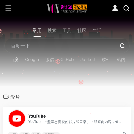
常用
搜索
工具
社区
生活
❆
百度
Google
微信
GitHub
Jackett
软件
站内
❆
❆
影片
0
YouTube
❆
YouTube 上盡享您喜愛的影片和音樂、上載原創內容，並與親友和世界各地的人分享。