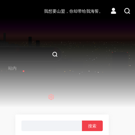
我想要山盟，你却带给我海誓。
站内
❆
搜
索：