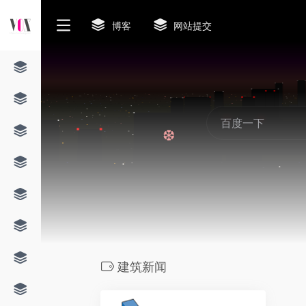
❆
博客
网站提交
❆
建筑新闻
0