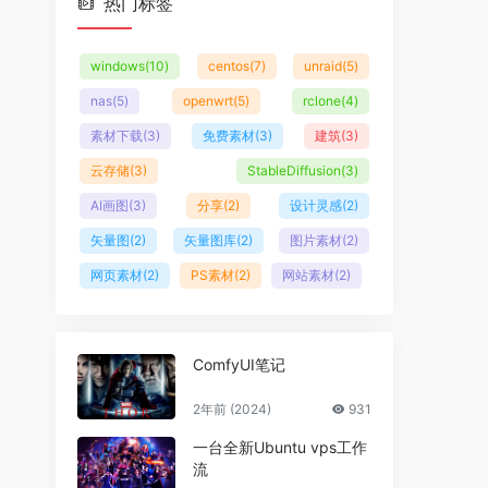
热门标签
windows
(10)
centos
(7)
unraid
(5)
nas
(5)
openwrt
(5)
rclone
(4)
素材下载
(3)
免费素材
(3)
建筑
(3)
云存储
(3)
StableDiffusion
(3)
AI画图
(3)
分享
(2)
设计灵感
(2)
矢量图
(2)
矢量图库
(2)
图片素材
(2)
网页素材
(2)
PS素材
(2)
网站素材
(2)
ComfyUI笔记
2年前 (2024)
931
一台全新Ubuntu vps工作
流