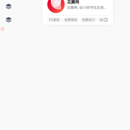
花瓣网
花瓣网, 设计师寻找灵感的天堂！图片素材领导者，帮你采集、发现网络上你喜欢的事物。你可以用它收集灵感,保存有用的素材,计划旅行,晒晒自己想要的东西
PS素材
免费素材
免费设计
创意灵感
❆