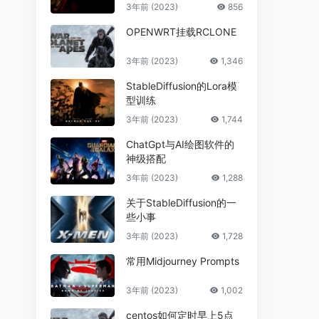
3年前 (2023)
856
OPENWRT挂载RCLONE
3年前 (2023)
1,346
StableDiffusion的Lora模
型训练
3年前 (2023)
1,744
ChatGpt与AI绘图软件的
神级搭配
3年前 (2023)
1,288
关于StableDiffusion的一
些小事
3年前 (2023)
1,728
常用Midjourney Prompts
3年前 (2023)
1,002
centos如何定时早上5点