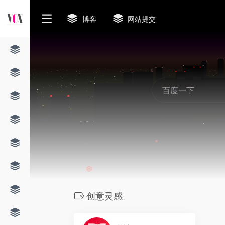
博客
网站提交
❆
❆
创意灵感
0