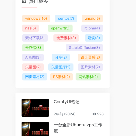
热门标签
windows
(10)
centos
(7)
unraid
(5)
nas
(5)
openwrt
(5)
rclone
(4)
素材下载
(3)
免费素材
(3)
建筑
(3)
云存储
(3)
StableDiffusion
(3)
AI画图
(3)
分享
(2)
设计灵感
(2)
矢量图
(2)
矢量图库
(2)
图片素材
(2)
网页素材
(2)
PS素材
(2)
网站素材
(2)
ComfyUI笔记
2年前 (2024)
928
一台全新Ubuntu vps工作
流