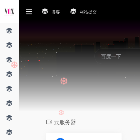
博客
网站提交
❆
❆
云服务器
❆
0