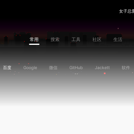
女子总
常用
搜索
工具
社区
生活
❆
百度
Google
微信
GitHub
Jackett
软件