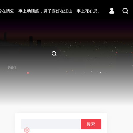
爱在情爱一事上动脑筋，男子喜好在江山一事上花心思。
❆
站内
搜
索：