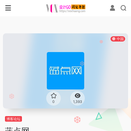
中国
❆
❆
❆
0
1,393
博客论坛
❆
蓝点网